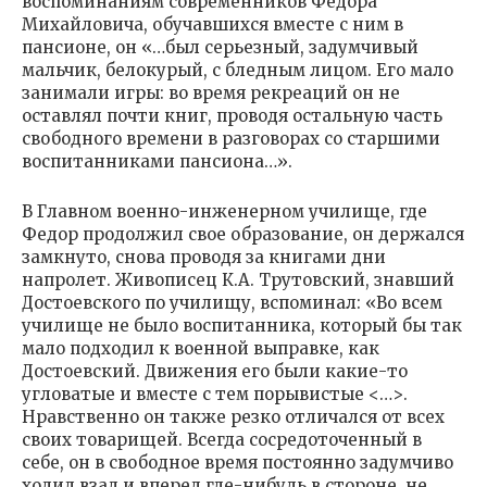
воспоминаниям современников Федора
Михайловича, обучавшихся вместе с ним в
пансионе, он «…был серьезный, задумчивый
мальчик, белокурый, с бледным лицом. Его мало
занимали игры: во время рекреаций он не
оставлял почти книг, проводя остальную часть
свободного времени в разговорах со старшими
воспитанниками пансиона…».
В Главном военно-инженерном училище, где
Федор продолжил свое образование, он держался
замкнуто, снова проводя за книгами дни
напролет. Живописец К.А. Трутовский, знавший
Достоевского по училищу, вспоминал: «Во всем
училище не было воспитанника, который бы так
мало подходил к военной выправке, как
Достоевский. Движения его были какие-то
угловатые и вместе с тем порывистые <…>.
Нравственно он также резко отличался от всех
своих товарищей. Всегда сосредоточенный в
себе, он в свободное время постоянно задумчиво
ходил взад и вперед где-нибудь в стороне, не