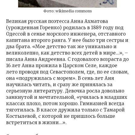
Фото: wikimedia commons
Великая русская поэтесса Анна Ахматова
(урожденная Горенко) родилась в 1889 году под
Одессой в семье морского инженера, отставного
капитана второго ранга. У нее было три сестры и
два брата. «Мое детство так же уникально и
великолепно, как детство всех детей в мире…», –
писала Анна Андреевна. С годовалого возраста до
16 лет Анна прожила в Царском Селе, каждое
лето проводя под Севастополем, где, по ее словам,
она «подружилась с морем». В семь лет Аня
научилась читать, и сразу же принялась за
серьезную литературу. Девочка росла довольно
замкнутой и мечтательной, «училась в младших
классах плохо, потом хорошо. Гимназией всегда
тяготилась. В классе дружила только с Тамарой
Костылевой, с которой не пришлось больше
встретиться в жизни…».