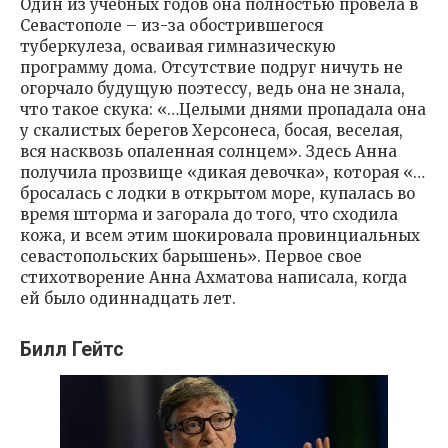
Один из учебных годов она полностью провела в
Севастополе – из-за обострившегося
туберкулеза, осваивая гимназическую
программу дома. Отсутствие подруг ничуть не
огорчало будущую поэтессу, ведь она не знала,
что такое скука: «…Целыми днями пропадала она
у скалистых берегов Херсонеса, босая, веселая,
вся насквозь опаленная солнцем». Здесь Анна
получила прозвище «дикая девочка», которая «…
бросалась с лодки в открытом море, купалась во
время шторма и загорала до того, что сходила
кожа, и всем этим шокировала провинциальных
севастопольских барышень». Первое свое
стихотворение Анна Ахматова написала, когда
ей было одиннадцать лет.
Билл Гейтс