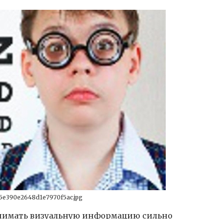
5e390e2648d1e7970f5ac.jpg
нимать визуальную информацию сильно