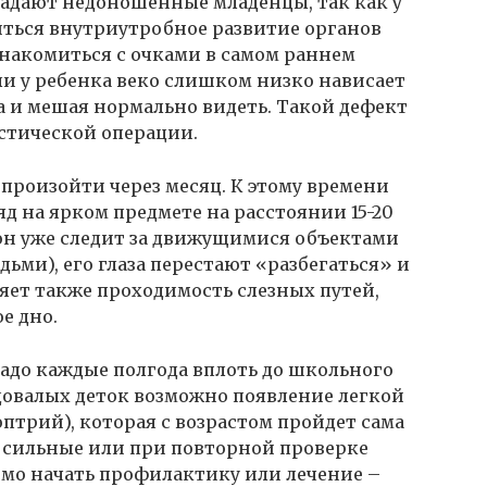
опадают недоношенные младенцы, так как у
иться внутриутробное развитие органов
накомиться с очками в самом раннем
сли у ребенка веко слишком низко нависает
ка и мешая нормально видеть. Такой дефект
астической операции.
 произойти через месяц. К этому времени
д на ярком предмете на расстоянии 15-20
м он уже следит за движущимися объектами
ми), его глаза перестают «разбегаться» и
ряет также проходимость слезных путей,
е дно.
надо каждые полгода вплоть до школьного
годовалых деток возможно появление легкой
оптрий), которая с возрастом пройдет сама
е сильные или при повторной проверке
имо начать профилактику или лечение –