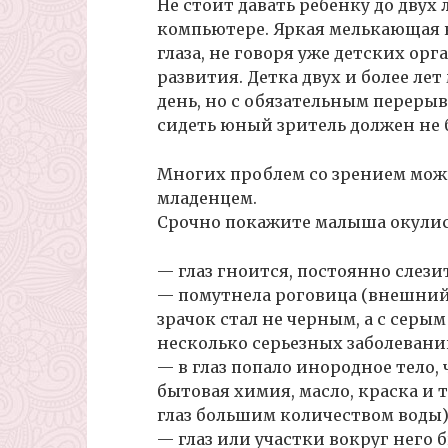
Не стоит давать ребенку до двух
компьютере. Яркая мелькающая 
глаза, не говоря уже детских ор
развития. Детка двух и более ле
день, но с обязательным перерыво
сидеть юный зритель должен не б
Многих проблем со зрением мож
младенцем.
Срочно покажите малыша окулис
— глаз гноится, постоянно слези
— помутнела роговица (внешний 
зрачок стал не черным, а с сер
несколько серьезных заболеваний
— в глаз попало инородное тело,
бытовая химия, масло, краска и 
глаз большим количеством воды)
— глаз или участки вокруг него