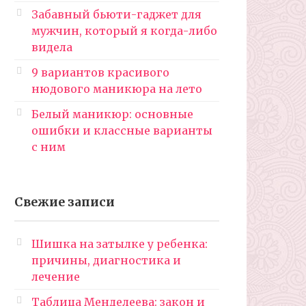
Забавный бьюти-гаджет для
мужчин, который я когда-либо
видела
9 вариантов красивого
нюдового маникюра на лето
Белый маникюр: основные
ошибки и классные варианты
с ним
Свежие записи
Шишка на затылке у ребенка:
причины, диагностика и
лечение
Таблица Менделеева: закон и