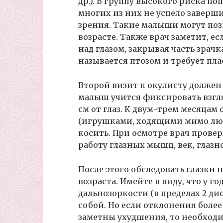
др.). В группу высокого риска п
многих из них не успело заверш
зрения. Такие малыши могут поз
возрасте. Также врач заметит, е
над глазом, закрывая часть зрач
называется птозом и требует пл
Второй визит к окулисту должен
малыш учится фиксировать взгля
см от глаз. К двум-трем месяца
(игрушками, ходящими мимо людь
косить. При осмотре врач прове
работу глазных мышц, век, глазно
После этого обследовать глазки 
возраста. Имейте в виду, что у 
дальнозоркости (в пределах 2 ди
собой. Но если отклонения боле
заметны ухудшения, то необход