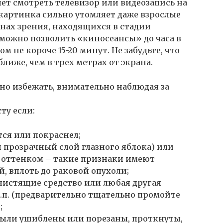
 лет смотреть телевизор или видеозапись на
картинка сильно утомляет даже взрослые
ганах зрения, находящихся в стадии
т можно позволить «киносеансы» до часа в
м не короче 15-20 минут. Не забудьте, что
лиже, чем в трех метрах от экрана.
но избежать, внимательно наблюдая за
ту если:
тся или покраснел;
прозрачный слой глазного яблока) или
ым оттенком – такие признаки имеют
, вплоть до раковой опухоли;
 чистящие средство или любая другая
т.п. (предварительно тщательно промойте
;
 были ушиблены или порезаны, проткнуты,