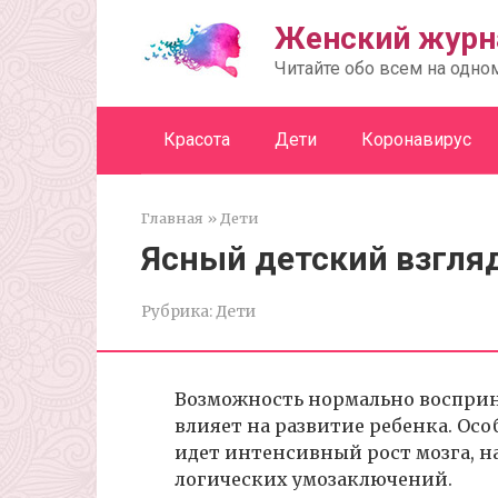
Перейти
Женский журн
к
контенту
Читайте обо всем на одно
Красота
Дети
Коронавирус
Главная
»
Дети
Ясный детский взгля
Рубрика:
Дети
Возможность нормально воспри
влияет на развитие ребенка. Осо
идет интенсивный рост мозга, на
логических умозаключений.