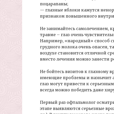
поцарапаны;
— глазные яблоки кажутся нено
признаком повышенного внутриг
Не занимайтесь самолечением, 
травме – глаз очень чувствитель
Например, «народный» способ с
грудного молока очень опасен, та
воздухе становится отличной сре
вместо лечения можно занести 
Не бойтесь визитов к глазному в
имеющие проблемы и назначит а
глаз могут привести к серьезным
всегда можно победить даже хир
Первый раз офтальмолог осматри
этапе выявляются серьезные вро