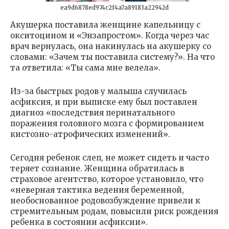
ea9d6878ed974c2f4a7a89183a22942d
Акушерка поставила женщине капельницу с
окситоцином и «Энзапростом». Когда через час
врач вернулась, она накинулась на акушерку со
словами: «Зачем ты поставила систему?». На что
та ответила: «Ты сама мне велела».
Из-за быстрых родов у малыша случилась
асфиксия, и при выписке ему был поставлен
диагноз «последствия перинатального
поражения головного мозга с формированием
кистозно-атрофических изменений».
Сегодня ребенок слеп, не может сидеть и часто
теряет сознание. Женщина обратилась в
страховое агентство, которое установило, что
«неверная тактика ведения беременной,
необоснованное родовозбуждение привели к
стремительным родам, повысили риск рождения
ребенка в состоянии асфиксии».