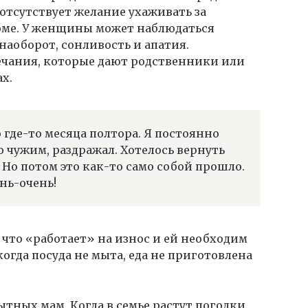
отсутствует желание ухаживать за
доме. У женщины может наблюдаться
 наоборот, сонливость и апатия.
ечания, которые дают родственники или
х.
где-то месяца полтора. Я постоянно
о чужим, раздражал. Хотелось вернуть
 Но потом это как-то само собой прошло.
ень-очень!
 что «работает» на износ и ей необходим
когда посуда не мыта, еда не приготовлена
ытных мам. Когда в семье растут погодки