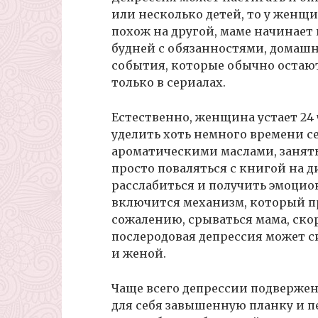
или несколько детей, то у женщ
похож на другой, маме начинает 
будней с обязанностями, домашн
события, которые обычно остают
только в сериалах.
Естественно, женщина устает 24 
уделить хоть немного времени се
ароматическими маслами, занять
просто поваляться с книгой на д
расслабиться и получить эмоцио
включится механизм, который пр
сожалению, срываться мама, скор
послеродовая депрессия может 
и женой.
Чаще всего депрессии подверже
для себя завышенную планку и п