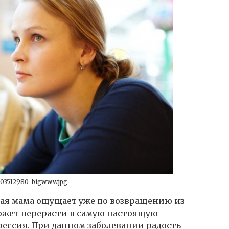
003512980-bigwww.jpg
одая мама ощущает уже по возвращению из
может перерасти в самую настоящую
рессия. При данном заболевании радость