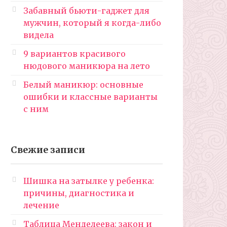
Забавный бьюти-гаджет для
мужчин, который я когда-либо
видела
9 вариантов красивого
нюдового маникюра на лето
Белый маникюр: основные
ошибки и классные варианты
с ним
Свежие записи
Шишка на затылке у ребенка:
причины, диагностика и
лечение
Таблица Менделеева: закон и