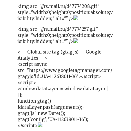
<img src="//rs.mail.ru/d47774208.gif"
style="width:0;height:0;position:absolute;v
isibility:hidden;" alt="" />
<img src="//rs.mail.ru/d47774257.gif"
style="width:0;height:0;position:absolute;v
isibility:hidden;" alt="" />
<!— Global site tag (gtag.js) — Google
Analytics —>
<script async
src="https://www.googletagmanager.com/
gtag/js?id=UA-112638011-36"></script>
<script>
window.dataLayer = window.dataLayer ||
[];
function gtag()
{dataLayer.push(arguments);}
gtag('js', new Date());
gtag('config', 'UA-112638011-36');
</script>