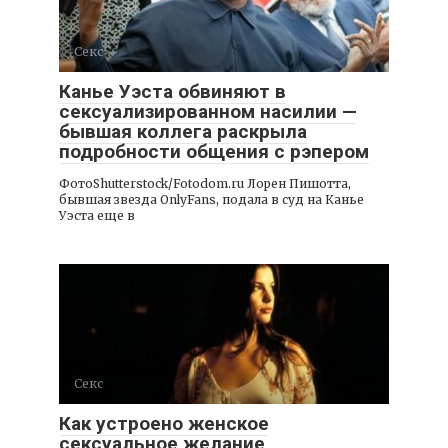
Секс
Канье Уэста обвиняют в
сексуализированном насилии —
бывшая коллега раскрыла
подробности общения с рэпером
ФотоShutterstock/Fotodom.ru Лорен Пишотта,
бывшая звезда OnlyFans, подала в суд на Канье
Уэста еще в
Секс
Как устроено женское
сексуальное желание