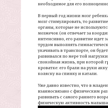
необходимое для его полноценно
В первый год жизни мозг ребенк
мозг стимулировать, то развитие 
органы, которые не используются
мозжечок (он отвечает за коорд
интенсивно, его развитие идет 
трудом выполнять гимнастически
укачивать в транспорте, он будет
развивался по мере той нагрузки
спокойная жизнь, при которой г
кроватке: его брали на руки акк
коляску на спинку и катали.
Уже давно известно, что в младе
взаимосвязано с физическим раз
развивать с самого раннего возр
физическую активность малыша