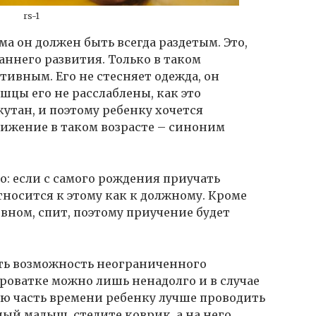
rs-1
ма он должен быть всегда раздетым. Это,
аннего развития. Только в таком
ивным. Его не стесняет одежда, он
шцы его не расслаблены, как это
утан, и поэтому ребенку хочется
движение в таком возрасте – синоним
о: если с самого рождения приучать
тносится к этому как к должному. Кроме
овном, спит, поэтому приучение будет
ть возможность неограниченного
роватке можно лишь ненадолго и в случае
ю часть времени ребенку лучше проводить
ный малыш, стелите коврик, а на него