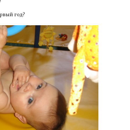
!
рвый год?