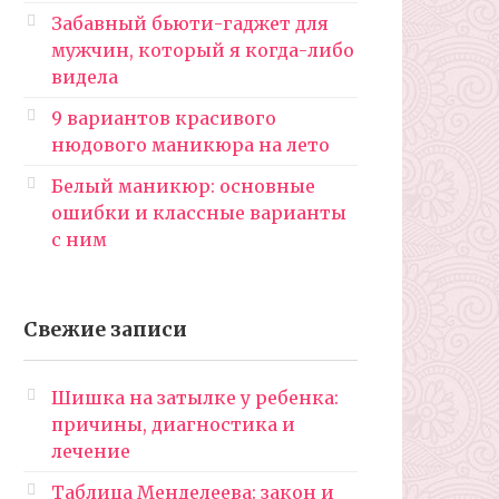
Забавный бьюти-гаджет для
мужчин, который я когда-либо
видела
9 вариантов красивого
нюдового маникюра на лето
Белый маникюр: основные
ошибки и классные варианты
с ним
Свежие записи
Шишка на затылке у ребенка:
причины, диагностика и
лечение
Таблица Менделеева: закон и