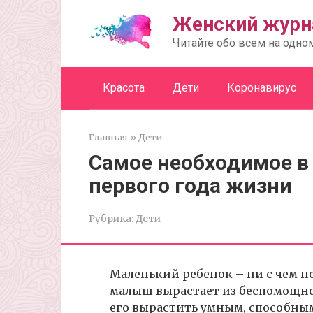
Перейти
Женский журн
к
контенту
Читайте обо всем на одно
Красота
Дети
Коронавирус
Главная
»
Дети
Самое необходимое в
первого года жизни
Рубрика:
Дети
Маленький ребенок – ни с чем н
малыш вырастает из беспомощног
его вырастить умным, способным