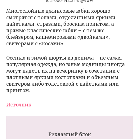
lori-0004912234-bigwww
Многослойные джинсовые юбки хорошо
смотрятся с топами, отделанными яркими
пайетками, стразами, броским принтом, а
прямые классические юбки – с тем же
блейзером, кашемировыми «двойками»,
свитерами с «косами».
Осенью и зимой шорты из денима – не самая
популярная одежда, но юные модницы иногда
могут надеть их на вечеринку в сочетании с
плотными яркими колготками и объемным
свитером либо толстовкой с пайетками или
принтом.
Источник
Рекламный блок