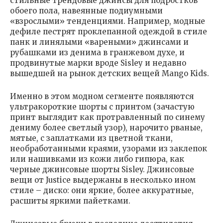
стильные трендовые джинсы для подростков
обоего пола, навеянные подиумными
«взрослыми» тенденциями. Например, модные
дефиле пестрят проклепанной одеждой в стиле
панк и линялыми «вареными» джинсами и
рубашками из денима в гранжевом духе, и
продвинутые марки вроде Sisley и недавно
вышедшей на рынок детских вещей Mango Kids.
Именно в этом модном сегменте появляются
ультракороткие шорты с принтом (зачастую
принт выглядит как протравленный по синему
дениму более светлый узор), нарочито рваные,
мятые, с заплатками из цветной ткани,
необработанными краями, узорами из заклепок
или нашивками из кожи либо гипюра, как
черные джинсовые шорты Sisley. Джинсовые
вещи от Justice выдержаны в несколько ином
стиле – диско: они яркие, более аккуратные,
расшиты яркими пайетками.