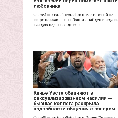
болгарский перец помогает найти
любовника
ФотоShutterstock/Fotodom.ru Болгарский пере
вверх ногами — и любовник найден Когда в
каждую неделю ходите в
Секс
Канье Уэста обвиняют в
сексуализированном насилии —
бывшая коллега раскрыла
подробности общения с рэпером
ФотоShutterstock/Fotodom.ru Лорен Пишотта,