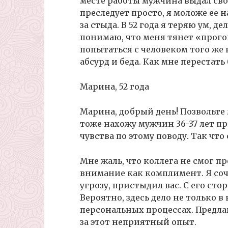
месте работы мужчина выдал сво
преследует просто, я моложе ее 
за стыда. В 52 года я теряю ум, д
понимаю, что меня тянет «прог
попытаться с человеком того же 
абсурд и беда. Как мне переста
Марина, 52 года
Марина, добрый день! Позвольте
тоже нахожу мужчин 36-37 лет п
чувства по этому поводу. Так что 
Мне жаль, что коллега не смог 
внимание как комплимент. Я сочу
угрозу, пристыдил вас. С его ст
Вероятно, здесь дело не только в 
персональных процессах. Предла
за этот неприятный опыт.