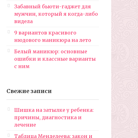
Забавный бьюти-гаджет для
мужчин, который я когда-либо
видела
9 вариантов красивого
нюдового маникюра на лето
Белый маникюр: основные
ошибки и классные варианты
с ним
Свежие записи
Шишка на затылке у ребенка:
причины, диагностика и
лечение
Таблица Менделеева: закон и