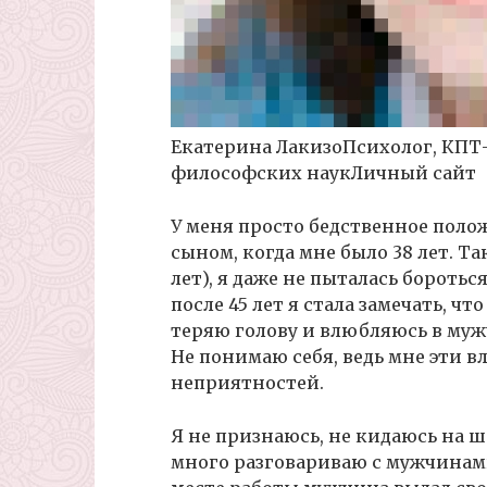
Екатерина ЛакизоПсихолог, КПТ
философских наукЛичный сайт
У меня просто бедственное полож
сыном, когда мне было 38 лет. Т
лет), я даже не пыталась боротьс
после 45 лет я стала замечать, чт
теряю голову и влюбляюсь в мужч
Не понимаю себя, ведь мне эти 
неприятностей.
Я не признаюсь, не кидаюсь на ш
много разговариваю с мужчинами 