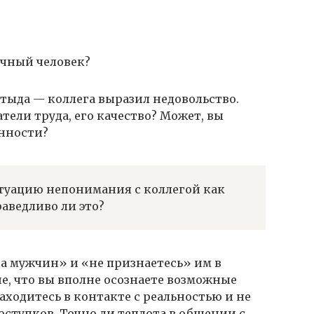
ичный человек?
стыда — коллега выразил недовольство.
тели труда, его качество? Может, вы
анности?
итуацию непонимания с коллегой как
аведливо ли это?
на мужчин» и «не признаетесь» им в
е, что вы вполне осознаете возможные
аходитесь в контакте с реальностью и не
оступков. Точно ли теплота в общении с