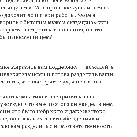
е недовольство коллеге: «Она меня
на тыщу лет». Мне пришлось уволиться из-
ело доходит до потери работы. Умом я
оворить с бывшим мужем ситуацию» или
возраста построить отношения, но это
ть быть посмешищем?
 мне выразить вам поддержку — пожалуй, я
ривлекательными и готова разделить ваши
сказать, что вы теряете ум, я не готова.
проявить эмпатию и воспринять ваше
вствую, что вместо этого он увидел в нем
ороны это было небрежно и даже жестоко.
вас, но и в каких-то его убеждениях и
гаю вам разделить с ним ответственность