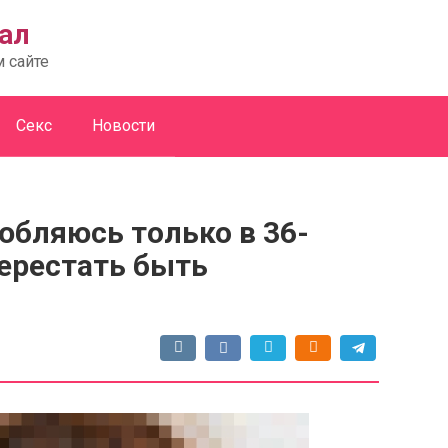
ал
м сайте
Секс
Новости
юбляюсь только в 36-
ерестать быть