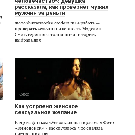
человечество»: девушка
рассказала, как проверяет чужих
мужчин за деньги
ц
ы
ФотоShutterstock/Fotodom.ru Ее работа —
проверять мужчин на верность Мэделин
Смит, героиня сегодняшней истории,
выбрала для
Секс
Как устроено женское
сексуальное желание
Кадр из фильма «Ускользающая красота» Фото
«Кинопоиск» У вас случалось, что сначала
настроения для