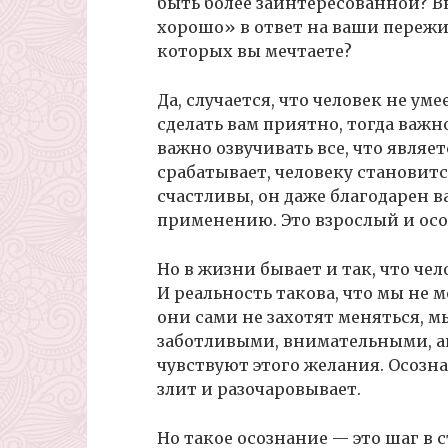
быть более заинтересованной? Вк
хорошо» в ответ на ваши пережи
которых вы мечтаете?
Да, случается, что человек не ум
сделать вам приятно, тогда важн
важно озвучивать все, что являе
срабатывает, человеку становитс
счастливы, он даже благодарен в
применению. Это взрослый и осоз
Но в жизни бывает и так, что чело
И реальность такова, что мы не 
они сами не захотят меняться, м
заботливыми, внимательными, а
чувствуют этого желания. Осозна
злит и разочаровывает.
Но такое осознание — это шаг в