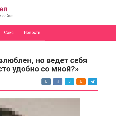
ал
м сайте
Секс
Новости
 влюблен, но ведет себя
сто удобно со мной?»