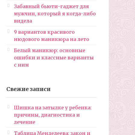
Забавный бьюти-гаджет для
мужчин, который я когда-либо
видела
9 вариантов красивого
нюдового маникюра на лето
Белый маникюр: основные
ошибки и классные варианты
с ним
Свежие записи
Шишка на затылке у ребенка:
причины, диагностика и
лечение
Таблица Менделеева: закон и