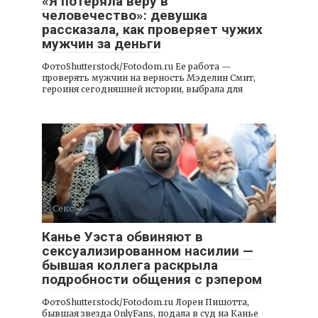
«Я потеряла веру в
человечество»: девушка
рассказала, как проверяет чужих
мужчин за деньги
ФотоShutterstock/Fotodom.ru Ее работа —
проверять мужчин на верность Мэделин Смит,
героиня сегодняшней истории, выбрала для
Секс
Канье Уэста обвиняют в
сексуализированном насилии —
бывшая коллега раскрыла
подробности общения с рэпером
ФотоShutterstock/Fotodom.ru Лорен Пишотта,
бывшая звезда OnlyFans, подала в суд на Канье