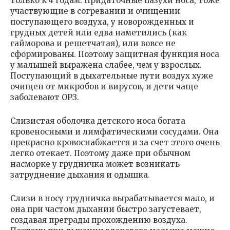
только к 4 годам. Придаточные пазухи носа, тоже
участвующие в согревании и очищении
поступающего воздуха, у новорожденных и
грудных детей или едва наметились (как
гайморова и решетчатая), или вовсе не
сформированы. Поэтому защитная функция носа
у малышей выражена слабее, чем у взрослых.
Поступающий в дыхательные пути воздух хуже
очищен от микробов и вирусов, и дети чаще
заболевают ОРЗ.
Слизистая оболочка детского носа богата
кровеносными и лимфатическими сосудами. Она
прекрасно кровоснабжается и за счет этого очень
легко отекает. Поэтому даже при обычном
насморке у грудничка может возникать
затруднение дыхания и одышка.
Слизи в носу грудничка вырабатывается мало, и
она при частом дыхании быстро загустевает,
создавая преграды прохождению воздуха.