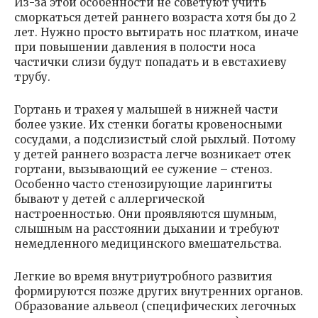
Из-за этой особенности не советуют учить
сморкаться детей раннего возраста хотя бы до 2
лет. Нужно просто вытирать нос платком, иначе
при повышении давления в полости носа
частички слизи будут попадать и в евстахиеву
трубу.
Гортань и трахея у малышей в нижней части
более узкие. Их стенки богаты кровеносными
сосудами, а подслизистый слой рыхлый. Потому
у детей раннего возраста легче возникает отек
гортани, вызывающий ее сужение – стеноз.
Особенно часто стенозирующие ларингиты
бывают у детей с аллергической
настроенностью. Они проявляются шумным,
слышным на расстоянии дыхании и требуют
немедленного медицинского вмешательства.
Легкие во время внутриутробного развития
формируются позже других внутренних органов.
Образование альвеол (специфических легочных