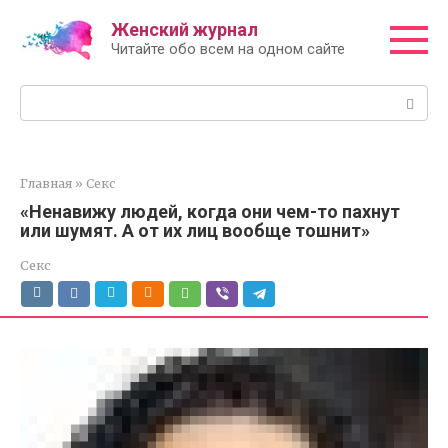
Перейти
Женский журнал
к
Читайте обо всем на одном сайте
контенту
Поиск:
Главная
»
Секс
«Ненавижу людей, когда они чем-то пахнут
или шумят. А от их лиц вообще тошнит»
Секс