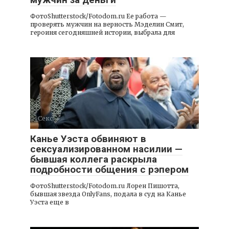
ФотоShutterstock/Fotodom.ru Ее работа —
проверять мужчин на верность Мэделин Смит,
героиня сегодняшней истории, выбрала для
Секс
Канье Уэста обвиняют в
сексуализированном насилии —
бывшая коллега раскрыла
подробности общения с рэпером
ФотоShutterstock/Fotodom.ru Лорен Пишотта,
бывшая звезда OnlyFans, подала в суд на Канье
Уэста еще в