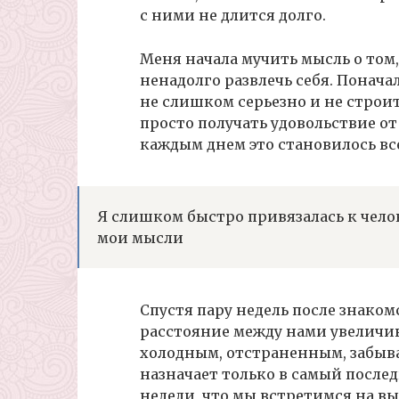
с ними не длится долго.
Меня начала мучить мысль о том,
ненадолго развлечь себя. Понача
не слишком серьезно и не строи
просто получать удовольствие от
каждым днем это становилось вс
Я слишком быстро привязалась к челове
мои мысли
Спустя пару недель после знакомс
расстояние между нами увеличива
холодным, отстраненным, забыва
назначает только в самый после
недели, что мы встретимся на вы