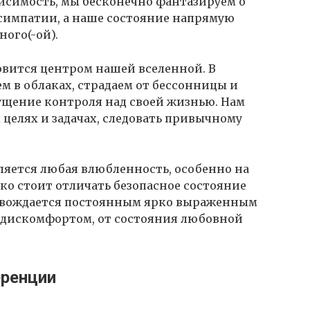
висимость, мы бесконечно фантазируем о
симпатии, а наше состояние напрямую
ого(-ой).
овится центром нашей вселенной. В
 в облаках, страдаем от бессонницы и
ущение контроля над своей жизнью. Нам
 целях и задачах, следовать привычному
.
вляется любая влюбленность, особенно на
ко стоит отличать безопасное состояние
ровождается постоянным ярко выраженным
дискомфортом, от состояния любовной
еренции