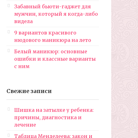
Забавный бьюти-гаджет для
мужчин, который я когда-либо
видела
9 вариантов красивого
нюдового маникюра на лето
Белый маникюр: основные
ошибки и классные варианты
с ним
Свежие записи
Шишка на затылке у ребенка:
причины, диагностика и
лечение
Таблица Менделеева: закон и