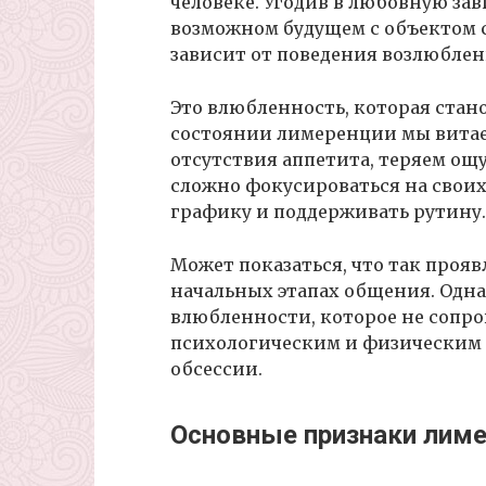
человеке. Угодив в любовную за
возможном будущем с объектом 
зависит от поведения возлюбленн
Это влюбленность, которая стан
состоянии лимеренции мы витаем
отсутствия аппетита, теряем ощ
сложно фокусироваться на своих
графику и поддерживать рутину
Может показаться, что так проя
начальных этапах общения. Одна
влюбленности, которое не соп
психологическим и физическим 
обсессии.
Основные признаки лим