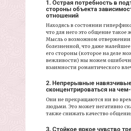
1. Острая потребность в по
стороны объекта зависимос
отношений
Находясь в состоянии гиперфикс
что для него это общение такое ж
Мысль о возможном отвержении 
болезненной, что даже малейше
его стороны (которое на деле м
вежливости) мы можем ошибочно
взаимности романтического вле
2. Непрерывные навязчивы
сконцентрироваться на чем-
Они не прекращаются ни во врем
людьми. Это может негативно ск
также снижать качество общени
3. Стойкое яркое чувство тр