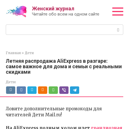
Перейти
Женский журнал
к
Читайте обо всем на одном сайте
контенту
Поиск:
Главная
»
Дети
Летняя распродажа AliExpress в разгаре:
самое важное для дома и семьи с реальными
скидками
Дети
Ловите дополнительные промокоды для
читателей Дети Mail.ru!
На AliExpress полным ходом идет
грандиозная