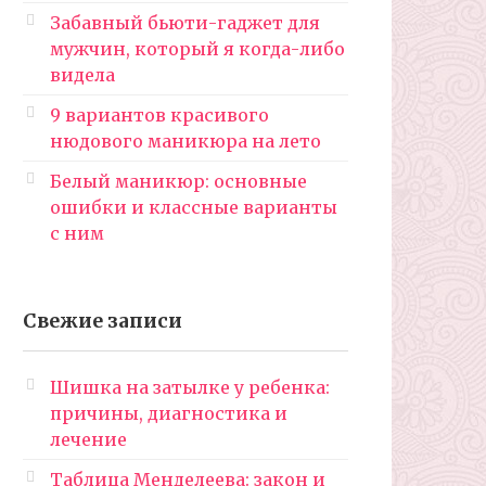
Забавный бьюти-гаджет для
мужчин, который я когда-либо
видела
9 вариантов красивого
нюдового маникюра на лето
Белый маникюр: основные
ошибки и классные варианты
с ним
Свежие записи
Шишка на затылке у ребенка:
причины, диагностика и
лечение
Таблица Менделеева: закон и