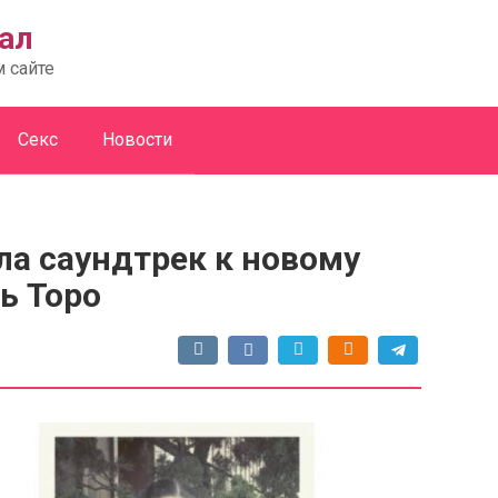
ал
м сайте
Секс
Новости
ла саундтрек к новому
ь Торо