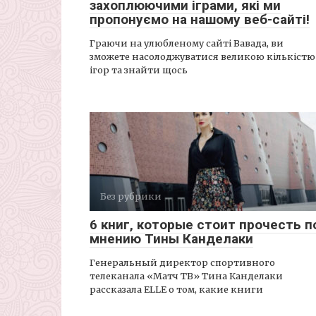
захоплюючими іграми, які ми
пропонуємо на нашому веб-сайті!
Граючи на улюбленому сайті Вавада, ви
зможете насолоджуватися великою кількістю
ігор та знайти щось
Без рубрики
6 книг, которые стоит прочесть п
мнению Тины Канделаки
Генеральный директор спортивного
телеканала «Матч ТВ» Тина Канделаки
рассказала ELLE о том, какие книги