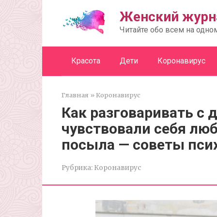
Перейти
Женский журн
к
контенту
Читайте обо всем на одно
Красота
Дети
Коронавирус
Главная
»
Коронавирус
Как разговаривать с 
чувствовали себя лю
посыла — советы пси
Рубрика:
Коронавирус