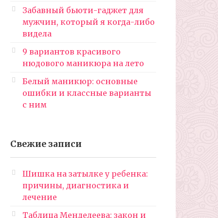
Забавный бьюти-гаджет для
мужчин, который я когда-либо
видела
9 вариантов красивого
нюдового маникюра на лето
Белый маникюр: основные
ошибки и классные варианты
с ним
Свежие записи
Шишка на затылке у ребенка:
причины, диагностика и
лечение
Таблица Менделеева: закон и