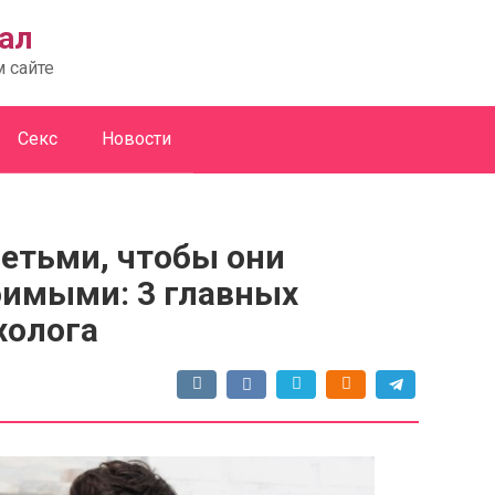
ал
м сайте
Секс
Новости
детьми, чтобы они
бимыми: 3 главных
холога