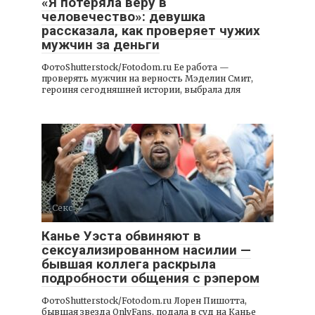
«Я потеряла веру в
человечество»: девушка
рассказала, как проверяет чужих
мужчин за деньги
ФотоShutterstock/Fotodom.ru Ее работа —
проверять мужчин на верность Мэделин Смит,
героиня сегодняшней истории, выбрала для
Секс
Канье Уэста обвиняют в
сексуализированном насилии —
бывшая коллега раскрыла
подробности общения с рэпером
ФотоShutterstock/Fotodom.ru Лорен Пишотта,
бывшая звезда OnlyFans, подала в суд на Канье