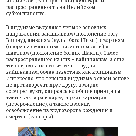
индийской (санскритской) культуры и
распространенность на Индийском
субконтиненте.
В индуизме выделяют четыре основных
направления: вайшнавизм (поклонение богу
Вишну), шиваизм (культ бога Шивы), смартизм
(опора на священные писания смрити) и
шактизм (поклонение богине Шакти). Самое
распространенное из них – вайшнавизм, а еще
точнее, одна из его ветвей – гаудия-
вайшнавизм, более известная как кришнаизм.
Интересно, что течения индуизма в своей основе
не противоречат друг другу, а мирно
сосуществуют, опираясь на общие принципы –
такие как вера в карму и реинкарнацию
(перерождение), а также в мокшу –
освобождение из круговорота рождений и
смертей (сансары).