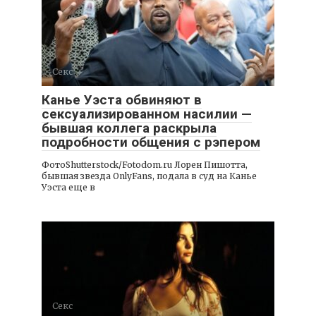
Секс
Канье Уэста обвиняют в
сексуализированном насилии —
бывшая коллега раскрыла
подробности общения с рэпером
ФотоShutterstock/Fotodom.ru Лорен Пишотта,
бывшая звезда OnlyFans, подала в суд на Канье
Уэста еще в
Секс