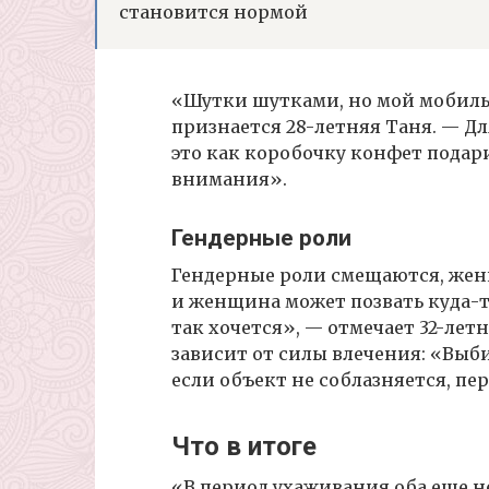
становится нормой
«Шутки шутками, но мой мобильн
признается 28-летняя Таня. — 
это как коробочку конфет подар
внимания».
Гендерные роли
Гендерные роли смещаются, жен
и женщина может позвать куда-то
так хочется», — отмечает 32-лет
зависит от силы влечения: «Выби
если объект не соблазняется, пе
Что в итоге
«В период ухаживания оба еще не