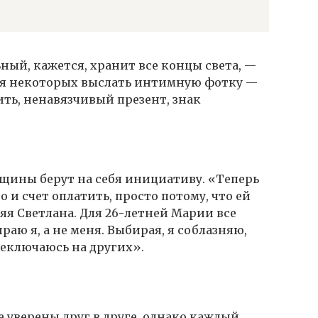
ый, кажется, хранит все концы света, —
Для некоторых выслать интимную фотку —
ить, ненавязчивый презент, знак
щины берут на себя инициативу. «Теперь
 и счет оплатить, просто потому, что ей
няя Светлана. Для 26-летней Марии все
раю я, а не меня. Выбирая, я соблазняю,
реключаюсь на других».
 уверены друг в друге, однако каждый