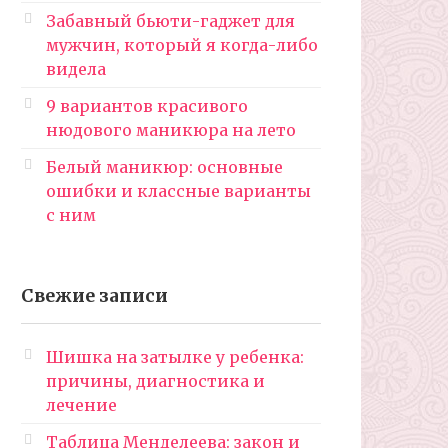
Забавный бьюти-гаджет для
мужчин, который я когда-либо
видела
9 вариантов красивого
нюдового маникюра на лето
Белый маникюр: основные
ошибки и классные варианты
с ним
Свежие записи
Шишка на затылке у ребенка:
причины, диагностика и
лечение
Таблица Менделеева: закон и