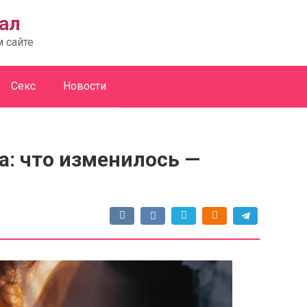
ал
м сайте
Секс
Новости
а: что изменилось —