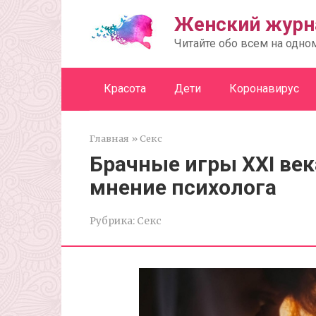
Перейти
Женский журн
к
контенту
Читайте обо всем на одно
Красота
Дети
Коронавирус
Главная
»
Секс
Брачные игры XXI век
мнение психолога
Рубрика:
Секс