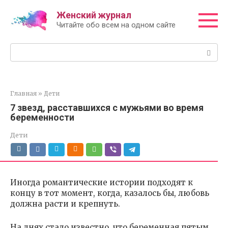
Перейти
Женский журнал
к
Читайте обо всем на одном сайте
контенту
Поиск:
Главная
»
Дети
7 звезд, расставшихся с мужьями во время
беременности
Дети
Иногда романтические истории подходят к
концу в тот момент, когда, казалось бы, любовь
должна расти и крепнуть.
На днях стало известно, что беременная пятым