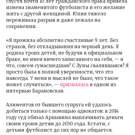
спустя почти 10 лет гражданского брака привела
измена знаменитого футболиста и его желание
жить с другой женщиной. Юлия тяжело
переживала разрыв и даже лежала на
сохранении.
«Я прожила абсолютно счастливые 9 лет. Без
страхов, без откладывания на черный день. Я
родила троих детей, не будучи в официальном
браке, не имея ничего записанного на себя, — я
что, совсем сумасшедшая? С Луны свалившаяся? Я
просто была в полной уверенности, что это
навсегда. У меня и мыслей не было, что такое
может случиться», —
призналась
в одном из
интервью Барановская.
Алиментов от бывшего супруга ей удалось
добиться только с помощью адвокатов: в 2014
году суд обязал Аршавина выплачивать деньги
своим троим детям до 2030 года. Кстати, с
детьми футболист до сих пор не общается.