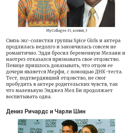
MyCollages-15_копия_3
Связь экс-солистки группы Spice Girls и актера
продлилась недолго и закончилась совсем не
романтично. Эдди бросил беременную Мелани и
наотрез отказался признавать свое отцовство.
Певице пришлось доказывать, что отцом ее
дочери является Мерфи, с помощью ДНК-теста.
Тест, подтвердивший отцовство, не смог
пробудить в актере родительских чувств, так
что маленькую Энджел Мел Би продолжает
воспитывать одна.
Дениз Ричардс и Чарли Шин