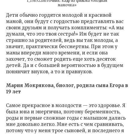
f_158522Источник: Кадр из фильма «Модная
мамочка»
Дети обычно гордятся молодой и красивой
мамой, они будут с гордостью представлять вас
своим друзьям и получать комплименты: «А мы
думали, что это твоя сестра!» Им будет не так
страшно за родителей, ведь вы так молоды, а
значит, практически бессмертны. При этом у
мамы впереди много времени, и если она
захочет, то сможет родить еще хоть десяток
детей. Да и с большей вероятностью в будущем
понянчит внуков, а то и правнуков.
Мария Мокрякова, биолог, родила сына Егора в
19 лет
Самое прекрасное в молодости — это здоровье. Я
была юна и энергична, поэтому беременность,
роды и первые сложные годы с малышом дались
мне довольно легко. Мне есть с чем сравнивать,
потому что у меня трое сыновей, и последнего я