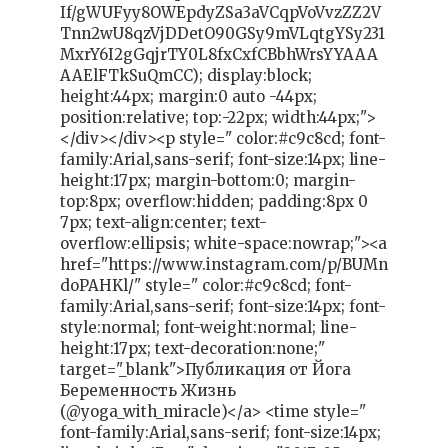
If/gWUFyy8OWEpdyZSa3aVCqpVoVvzZZ2V
Tnn2wU8qzVjDDetO90GSy9mVLqtgYSy231
MxrY6I2gGqjrTY0L8fxCxfCBbhWrsYYAAA
AAElFTkSuQmCC); display:block;
height:44px; margin:0 auto -44px;
position:relative; top:-22px; width:44px;">
</div></div><p style=" color:#c9c8cd; font-
family:Arial,sans-serif; font-size:14px; line-
height:17px; margin-bottom:0; margin-
top:8px; overflow:hidden; padding:8px 0
7px; text-align:center; text-
overflow:ellipsis; white-space:nowrap;"><a
href="https://www.instagram.com/p/BUMn
doPAHKl/" style=" color:#c9c8cd; font-
family:Arial,sans-serif; font-size:14px; font-
style:normal; font-weight:normal; line-
height:17px; text-decoration:none;"
target="_blank">Публикация от Йога
Беременность Жизнь
(@yoga_with_miracle)</a> <time style="
font-family:Arial,sans-serif; font-size:14px;