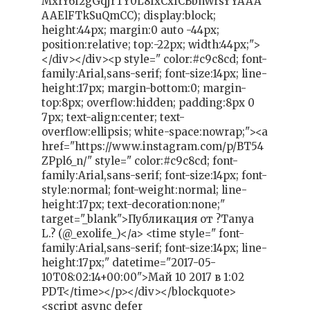
MxrY6I2gGqjrTY0L8fxCxfCBbhWrsYYAAA
AAElFTkSuQmCC); display:block;
height:44px; margin:0 auto -44px;
position:relative; top:-22px; width:44px;">
</div></div><p style=" color:#c9c8cd; font-
family:Arial,sans-serif; font-size:14px; line-
height:17px; margin-bottom:0; margin-
top:8px; overflow:hidden; padding:8px 0
7px; text-align:center; text-
overflow:ellipsis; white-space:nowrap;"><a
href="https://www.instagram.com/p/BT54
ZPpl6_n/" style=" color:#c9c8cd; font-
family:Arial,sans-serif; font-size:14px; font-
style:normal; font-weight:normal; line-
height:17px; text-decoration:none;"
target="_blank">Публикация от ?Tanya
L.? (@_exolife_)</a> <time style=" font-
family:Arial,sans-serif; font-size:14px; line-
height:17px;" datetime="2017-05-
10T08:02:14+00:00">Май 10 2017 в 1:02
PDT</time></p></div></blockquote>
<script async defer