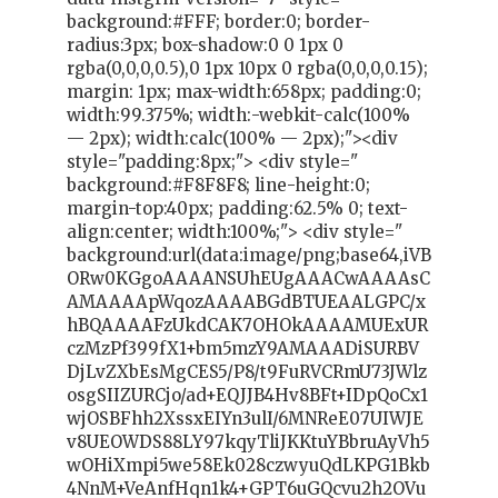
background:#FFF; border:0; border-
radius:3px; box-shadow:0 0 1px 0
rgba(0,0,0,0.5),0 1px 10px 0 rgba(0,0,0,0.15);
margin: 1px; max-width:658px; padding:0;
width:99.375%; width:-webkit-calc(100%
— 2px); width:calc(100% — 2px);"><div
style="padding:8px;"> <div style="
background:#F8F8F8; line-height:0;
margin-top:40px; padding:62.5% 0; text-
align:center; width:100%;"> <div style="
background:url(data:image/png;base64,iVB
ORw0KGgoAAAANSUhEUgAAACwAAAAsC
AMAAAApWqozAAAABGdBTUEAALGPC/x
hBQAAAAFzUkdCAK7OHOkAAAAMUExUR
czMzPf399fX1+bm5mzY9AMAAADiSURBV
DjLvZXbEsMgCES5/P8/t9FuRVCRmU73JWlz
osgSIIZURCjo/ad+EQJJB4Hv8BFt+IDpQoCx1
wjOSBFhh2XssxEIYn3ulI/6MNReE07UIWJE
v8UEOWDS88LY97kqyTliJKKtuYBbruAyVh5
wOHiXmpi5we58Ek028czwyuQdLKPG1Bkb
4NnM+VeAnfHqn1k4+GPT6uGQcvu2h2OVu