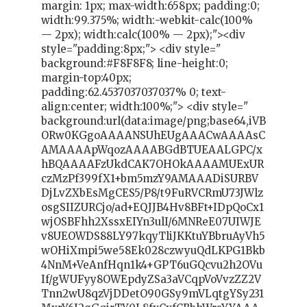
margin: 1px; max-width:658px; padding:0;
width:99.375%; width:-webkit-calc(100%
— 2px); width:calc(100% — 2px);"><div
style="padding:8px;"> <div style="
background:#F8F8F8; line-height:0;
margin-top:40px;
padding:62.4537037037037% 0; text-
align:center; width:100%;"> <div style="
background:url(data:image/png;base64,iVB
ORw0KGgoAAAANSUhEUgAAACwAAAAsC
AMAAAApWqozAAAABGdBTUEAALGPC/x
hBQAAAAFzUkdCAK7OHOkAAAAMUExUR
czMzPf399fX1+bm5mzY9AMAAADiSURBV
DjLvZXbEsMgCES5/P8/t9FuRVCRmU73JWlz
osgSIIZURCjo/ad+EQJJB4Hv8BFt+IDpQoCx1
wjOSBFhh2XssxEIYn3ulI/6MNReE07UIWJE
v8UEOWDS88LY97kqyTliJKKtuYBbruAyVh5
wOHiXmpi5we58Ek028czwyuQdLKPG1Bkb
4NnM+VeAnfHqn1k4+GPT6uGQcvu2h2OVu
If/gWUFyy8OWEpdyZSa3aVCqpVoVvzZZ2V
Tnn2wU8qzVjDDetO90GSy9mVLqtgYSy231