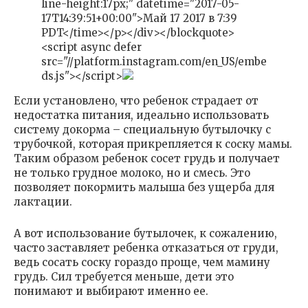
line-height:17px;" datetime="2017-05-
17T14:39:51+00:00">Май 17 2017 в 7:39
PDT</time></p></div></blockquote>
<script async defer
src="//platform.instagram.com/en_US/embe
ds.js"></script>
Если установлено, что ребенок страдает от
недостатка питания, идеально использовать
систему докорма – специальную бутылочку с
трубочкой, которая прикрепляется к соску мамы.
Таким образом ребенок сосет грудь и получает
не только грудное молоко, но и смесь. Это
позволяет покормить малыша без ущерба для
лактации.
А вот использование бутылочек, к сожалению,
часто заставляет ребенка отказаться от груди,
ведь сосать соску гораздо проще, чем мамину
грудь. Сил требуется меньше, дети это
понимают и выбирают именно ее.