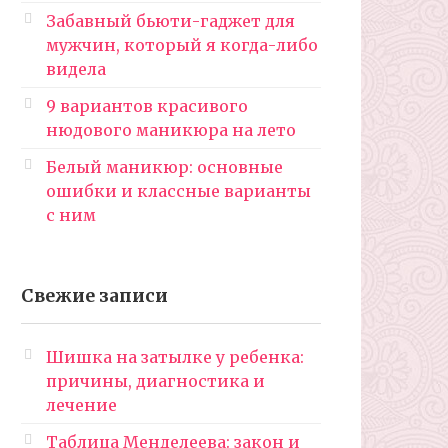
Забавный бьюти-гаджет для
мужчин, который я когда-либо
видела
9 вариантов красивого
нюдового маникюра на лето
Белый маникюр: основные
ошибки и классные варианты
с ним
Свежие записи
Шишка на затылке у ребенка:
причины, диагностика и
лечение
Таблица Менделеева: закон и