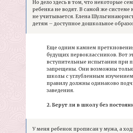
Но дело здесь в том, что некоторые се
ребенка не водят. В самой же системе
не учитывается. Елена Шульгинаюрис
детям – доступное дошкольное образ
Еще одним камнем преткновени
будущих первоклассников. Вот эт
вступительные испытания при п
запрещены. Они возможны тольк
школы с углубленным изучением 
правилу должны одинаково подчи
заведения.
2. Берут ли в школу без постоя
У меня ребенок прописан у мужа, а хо