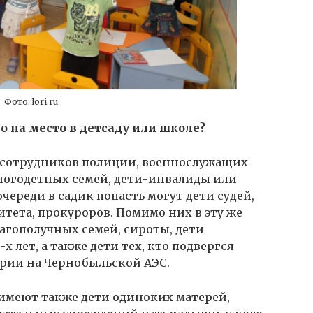
Фото: lori.ru
о на место в детсаду или школе?
 сотрудников полиции, военнослужащих
многодетных семей, дети-инвалиды или
череди в садик попасть могут дети судей,
тета, прокуроров. Помимо них в эту же
лагополучных семей, сироты, дети
х лет, а также дети тех, кто подвергся
арии на Чернобыльской АЭС.
имеют также дети одиноких матерей,