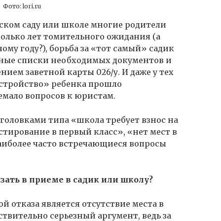
Фото: lori.ru
тском саду или школе многие родители
олько лет томительного ожидания (а
ому году?), борьба за «тот самый» садик
чные списки необходимых документов и
нием заветной карты 026/у. И даже у тех
устройство» ребенка прошло
емало вопросов к юристам.
головками типа «школа требует взнос на
стирование в первый класс», «нет мест в
наиболее часто встречающиеся вопросы
казать в приеме в садик или школу?
 отказа является отсутствие места в
твительно серьезный аргумент, ведь за