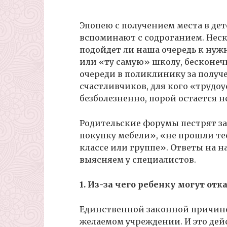
Эпопею с получением места в де
вспоминают с содроганием. Неск
подойдет ли наша очередь к нужн
или «ту самую» школу, бесконе
очереди в поликлинику за получе
счастливчиков, для кого «трудо
безболезненно, порой остается н
Родительские форумы пестрят за
покупку мебели», «не прошли те
классе или группе». Ответы на 
выясняем у специалистов.
1. Из-за чего ребенку могут от
Единственной законной причиной
желаемом учреждении. И это дейс