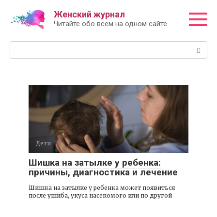
Перейти
Женский журнал
к
Читайте обо всем на одном сайте
контенту
Поиск:
Дети
Шишка на затылке у ребенка:
причины, диагностика и лечение
Шишка на затылке у ребенка может появиться
после ушиба, укуса насекомого или по другой